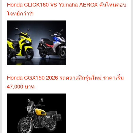
Honda CLICK160 VS Yamaha AEROX คันไหนตอบ
โจทย์กว่า?!
Honda CGX150 2026 รถคลาสสิกรุ่นใหม่ ราคาเริ่ม
47,000 บาท