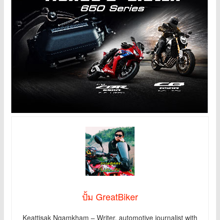
ปั้ม GreatBiker
Keattisak Ngamkham – Writer, automotive journalist with