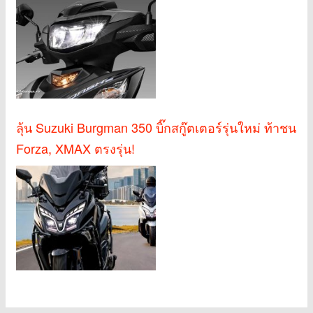
ลุ้น Suzuki Burgman 350 บิ๊กสกู๊ตเตอร์รุ่นใหม่ ท้าชน
Forza, XMAX ตรงรุ่น!