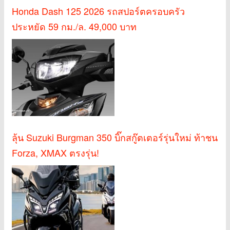
Honda Dash 125 2026 รถสปอร์ตครอบครัว
ประหยัด 59 กม./ล. 49,000 บาท
ลุ้น Suzuki Burgman 350 บิ๊กสกู๊ตเตอร์รุ่นใหม่ ท้าชน
Forza, XMAX ตรงรุ่น!