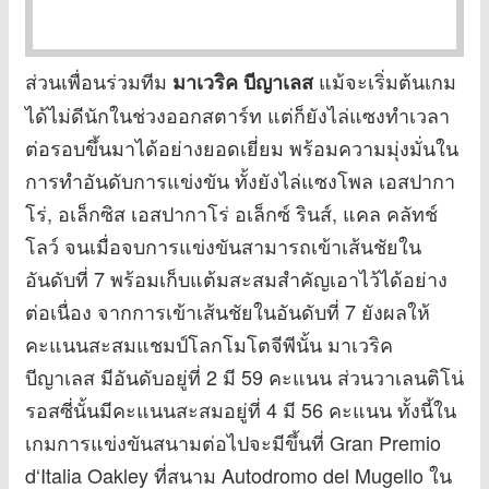
ส่วนเพื่อนร่วมทีม
แม้จะเริ่มต้นเกม
มาเวริค บีญาเลส
ได้ไม่ดีนักในช่วงออกสตาร์ท แต่ก็ยังไล่แซงทำเวลา
ต่อรอบขึ้นมาได้อย่างยอดเยี่ยม พร้อมความมุ่งมั่นใน
การทำอันดับการแข่งขัน ทั้งยังไล่แซงโพล เอสปากา
โร่, อเล็กซิส เอสปากาโร่ อเล็กซ์ รินส์, แคล คลัทช์
โลว์ จนเมื่อจบการแข่งขันสามารถเข้าเส้นชัยใน
อันดับที่ 7 พร้อมเก็บแต้มสะสมสำคัญเอาไว้ได้อย่าง
ต่อเนื่อง จากการเข้าเส้นชัยในอันดับที่ 7 ยังผลให้
คะแนนสะสมแชมป์โลกโมโตจีพีนั้น มาเวริค
บีญาเลส มีอันดับอยู่ที่ 2 มี 59 คะแนน ส่วนวาเลนติโน่
รอสซี่นั้นมีคะแนนสะสมอยู่ที่ 4 มี 56 คะแนน ทั้งนี้ใน
เกมการแข่งขันสนามต่อไปจะมีขึ้นที่ Gran Premio
d‘Italia Oakley ที่สนาม Autodromo del Mugello ใน