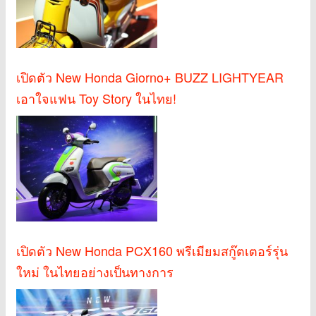
เปิดตัว New Honda Giorno+ BUZZ LIGHTYEAR
เอาใจแฟน Toy Story ในไทย!
เปิดตัว New Honda PCX160 พรีเมียมสกู๊ตเตอร์รุ่น
ใหม่ ในไทยอย่างเป็นทางการ