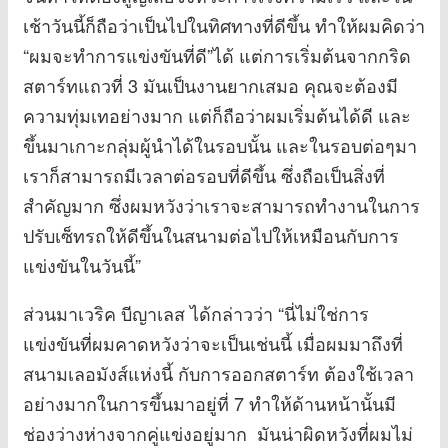
เช้าวันนี้ก็ถือว่าเป็นไปในทิศทางที่ดีขึ้น ทำให้ผมคิดว่า
“ผมจะทำการแข่งขันที่ดี”ได้ แต่การเริ่มต้นจากกริด
สตาร์ทแถวที่ 3 มันเป็นงานยากเสมอ คุณจะต้องมี
ความทุ่มเทอย่างมาก แต่ก็ถือว่าผมเริ่มต้นได้ดี และ
ขึ้นมาเกาะกลุ่มผู้นำได้ในรอบนั้น และในรอบต่อๆมา
เราก็สามารถมีเวลาต่อรอบที่ดีขึ้น ซึ่งถือเป็นสิ่งที่
สำคัญมาก ซึ่งผมหวังว่าเราจะสามารถทำงานในการ
ปรับเซ็ทรถให้ดีขึ้นในสนามต่อไปให้เหมือนกับการ
แข่งขันในวันนี้”
ส่วนมาเวริค บีญาเลส ได้กล่าวว่า “นี่ไม่ใช่การ
แข่งขันที่ผมคาดหวังว่าจะเป็นเช่นนี้ เมื่อผมมาถึงที่
สนามเลอมังส์แห่งนี้ กับการออกสตาร์ท ต้องใช้เวลา
อย่างมากในการขึ้นมาอยู่ที่ 7 ทำให้ด้านหน้านั้นมี
ช่องว่างห่างจากคู่แข่งอยู่มาก มันน่าผิดหวังที่ผมไม่