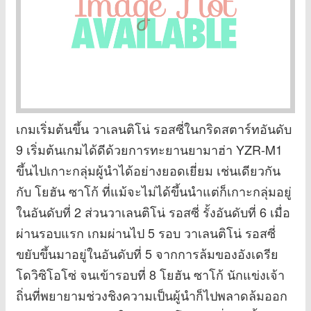
เกมเริ่มต้นขึ้น วาเลนติโน่ รอสซี่ในกริดสตาร์ทอันดับ
9 เริ่มต้นเกมได้ดีด้วยการทะยานยามาฮ่า YZR-M1
ขึ้นไปเกาะกลุ่มผู้นำได้อย่างยอดเยี่ยม เช่นเดียวกัน
กับ โยฮัน ซาโก้ ที่แม้จะไม่ได้ขึ้นนำแต่ก็เกาะกลุ่มอยู่
ในอันดับที่ 2 ส่วนวาเลนติโน่ รอสซี่ รั้งอันดับที่ 6 เมื่อ
ผ่านรอบแรก เกมผ่านไป 5 รอบ วาเลนติโน่ รอสซี่
ขยับขึ้นมาอยู่ในอันดับที่ 5 จากการล้มของอังเดรีย
โดวิซิโอโซ่ จนเข้ารอบที่ 8 โยฮัน ซาโก้ นักแข่งเจ้า
ถิ่นที่พยายามช่วงชิงความเป็นผู้นำก็ไปพลาดล้มออก