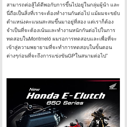
สามารถต่อสู้ได้ดีพอกับการขึ้นไปอยู่ในกลุ่มผู้นำ และ
นี่ถือเป็นสิ่งที่เราจะต้องทำงานกันต่อไป แม้ผมจะขยับ
ตำแหน่งคะแนนสะสมขึ้นมาอยู่ที่สอง แต่เราก็ต้อง
จำเป็นที่จะต้องเน้นและทำงานหนักกันต่อไปในการ
ทดสอบในMontmeló ผมรอการทดสอบและเพื่อที่จะ
เข้าสู่ความพยายามที่จะทำการทดสอบในขั้นตอน
ต่างๆก่อนที่จะถึงการแข่งขันGPในสนามต่อไป”