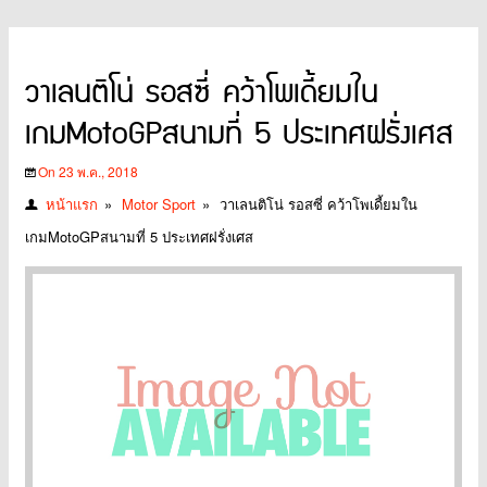
วาเลนติโน่ รอสซี่ คว้าโพเดี้ยมใน
เกมMotoGPสนามที่ 5 ประเทศฝรั่งเศส
On 23 พ.ค., 2018
หน้าแรก
»
Motor Sport
»
วาเลนติโน่ รอสซี่ คว้าโพเดี้ยมใน
เกมMotoGPสนามที่ 5 ประเทศฝรั่งเศส