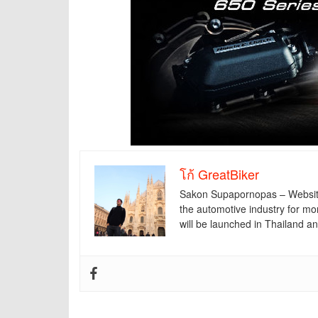
โก้ GreatBiker
Sakon Supapornopas – Website f
the automotive industry for mo
will be launched in Thailand 