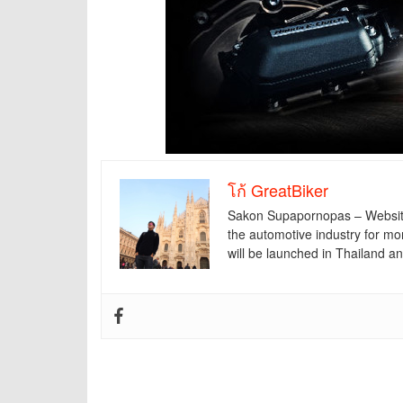
โก้ GreatBiker
Sakon Supapornopas – Website f
the automotive industry for mo
will be launched in Thailand 