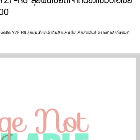
ZF-R6 ลุยฝนเบียดเจ้าถิ่นชิงแชมป์เอเชีย
600
โหดบิด YZF-R6 ลุยฝนเบียดเจ้าถิ่นชิงแชมป์เอเชียสุดมันส์ ครองบัลลังก์แชมป์