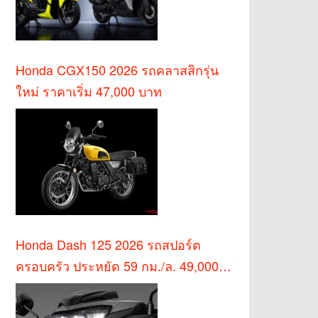
Honda CGX150 2026 รถคลาสสิกรุ่น
ใหม่ ราคาเริ่ม 47,000 บาท
Honda Dash 125 2026 รถสปอร์ต
ครอบครัว ประหยัด 59 กม./ล. 49,000
บาท