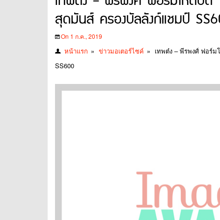
เทพต๋ง – พีรพงศ์ ฟอร์มโหดบิด Y
สุดมันส์ ครองบัลลังก์แชมป์ SS
On 1 ก.ค., 2019
หน้าแรก
»
ข่าวมอเตอร์ไซค์
»
เทพต๋ง – พีรพงศ์ ฟอร์ม
SS600